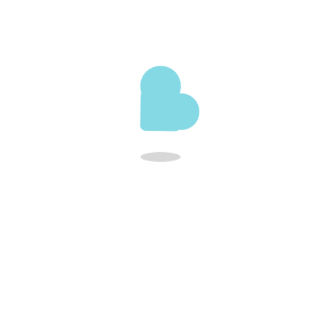
casino con provider rinomati. La
big casino app
è disponibile per downlo
, usa le credenziali di
big casino login
o opzioni social per una procedu
oco e le offerte di Big Casino.
Dettaglio